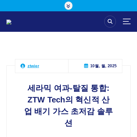
콘
텐
츠
로
건
너
뛰
기
10월, 월, 2025
ztwier
세라믹 여과-탈질 통합:
ZTW Tech의 혁신적 산
업 배기 가스 초저감 솔루
션