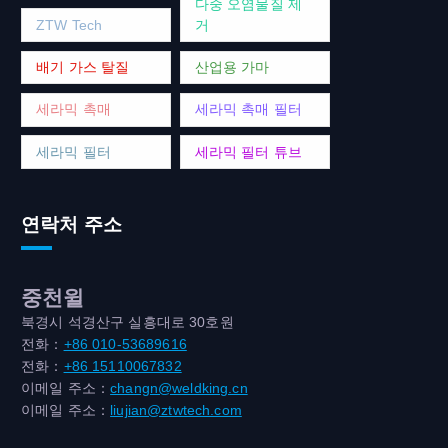
다중 오염물질 제
ZTW Tech
거
배기 가스 탈질
산업용 가마
세라믹 촉매
세라믹 촉매 필터
세라믹 필터
세라믹 필터 튜브
연락처 주소
중천윌
북경시 석경산구 실흥대로 30호원
전화：
+86 010-53689616
전화：
+86 15110067832
이메일 주소：
changn@weldking.cn
이메일 주소：
liujian@ztwtech.com