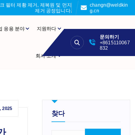
 필터 제황 제거, 제복원 및 먼지
changn@weldkin
제거 공정입니다.
g.cn
업 응용 분야
지원하다
문의하기
+8615110067
832
회사 소개
, 2025
찾다
가
검