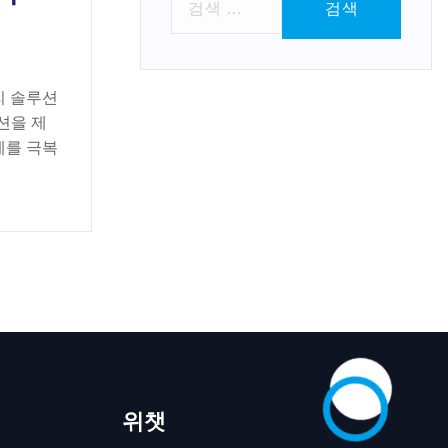
색
:
리 솔루션
션을 제
계를 극복
위챗