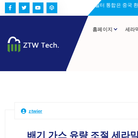
콘
세라미크 필터 통합은 중국 
텐
츠
로
홈페이지
세라
건
너
뛰
기
ztwier
배기 가스 유량 조절 세라믹 