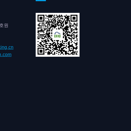
0호원
ing.cn
h.com