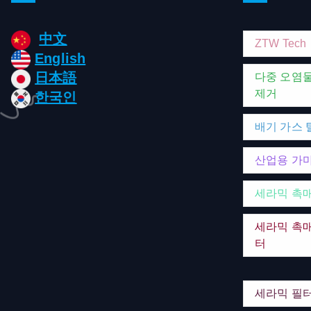
中文
ZTW Tech
English
日本語
다중 오염
제거
한국인
배기 가스 
산업용 가
세라믹 촉
세라믹 촉매
터
세라믹 필