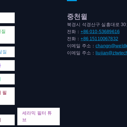
중천윌
북경시 석경산구 실흥대로 3
물질
전화：
+86 010-53689616
전화：
+86 15110067832
이메일 주소：
changn@weldk
탈질
이메일 주소：
liujian@ztwtec
마
매
 필
세라믹 필터 튜
터
브