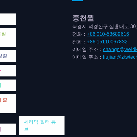
중천윌
북경시 석경산구 실흥대로 3
물질
전화：
+86 010-53689616
전화：
+86 15110067832
이메일 주소：
changn@weldk
탈질
이메일 주소：
liujian@ztwtec
마
매
 필
세라믹 필터 튜
터
브