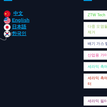
中文
ZTW Tech
English
日本語
다중 오염
제거
한국인
배기 가스 
산업용 가
세라믹 촉
세라믹 촉매
터
세라믹 필