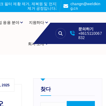
 필터 제황 제거, 제복원 및 먼지
changn@weldkin
제거 공정입니다.
g.cn
업 응용 분야
지원하다
문의하기
+8615110067
832
회사 소개
, 2025
찾다
오
검