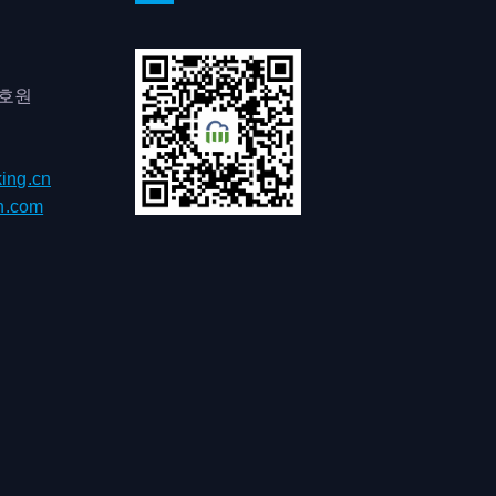
0호원
ing.cn
h.com