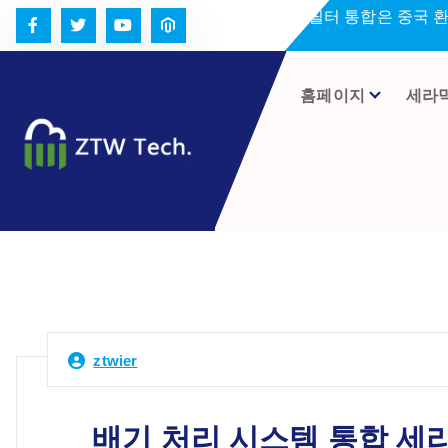
콘
세라미크 필터 통합은 중국 
텐
츠
로
홈페이지
세라
건
너
뛰
기
ztwier
배기 처리 시스템 통합 세라믹