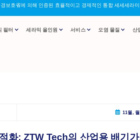
환경보호省에 의해 인증된 효율적이고 경제적인 통합 세세세라미크
믹 필터
세라믹 올인원
서비스
오염 물질
산
11월, 월
화: ZTW Tech의 산업용 배기