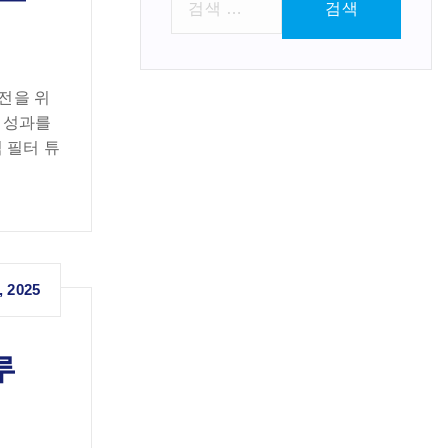
색
:
전을 위
된 성과를
 필터 튜
, 2025
루