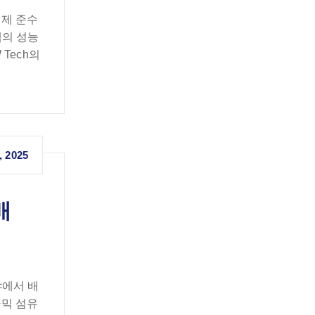
규제 준수
템의 성능
Tech의
, 2025
배
야에서 배
라믹 섬유