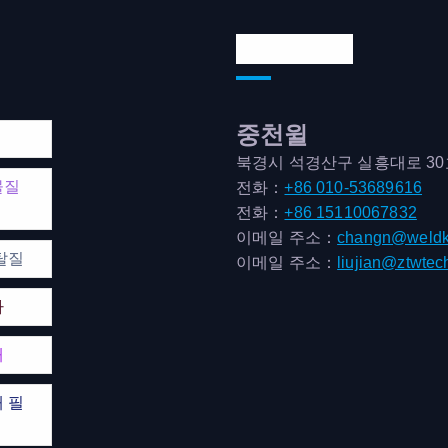
연락처 주소
중천윌
북경시 석경산구 실흥대로 3
물질
전화：
+86 010-53689616
전화：
+86 15110067832
이메일 주소：
changn@weldk
탈질
이메일 주소：
liujian@ztwtec
마
매
 필