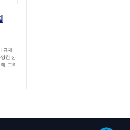
질
경 규제
다양한 산
례, 그리