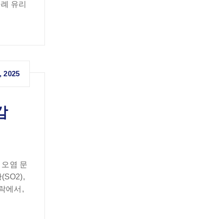
사례 유리
, 2025
감
 오염 문
SO2),
락에서,