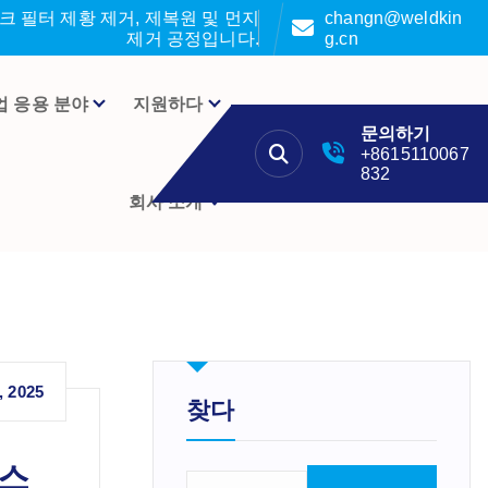
 필터 제황 제거, 제복원 및 먼지
changn@weldkin
제거 공정입니다.
g.cn
업 응용 분야
지원하다
문의하기
+8615110067
832
회사 소개
, 2025
찾다
가스
검