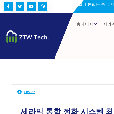
콘
세라미크 필터 통합은 중국 
텐
츠
로
홈페이지
세라
건
너
뛰
기
ztwier
세라믹 통합 정화 시스템 최적