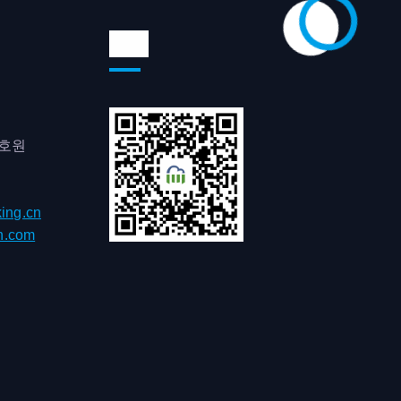
위챗
0호원
ing.cn
h.com