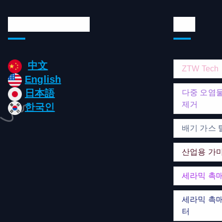
Languages/언어
태그
中文
ZTW Tech
English
日本語
다중 오염
제거
한국인
배기 가스 
산업용 가
세라믹 촉
세라믹 촉매
터