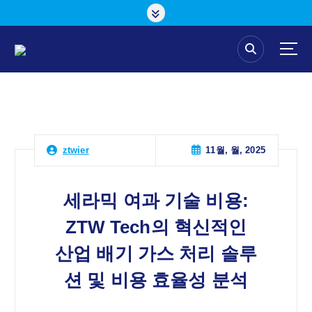
콘
텐
츠
로
건
너
뛰
기
11월, 월, 2025
ztwier
세라믹 여과 기술 비용:
ZTW Tech의 혁신적인
산업 배기 가스 처리 솔루
션 및 비용 효율성 분석