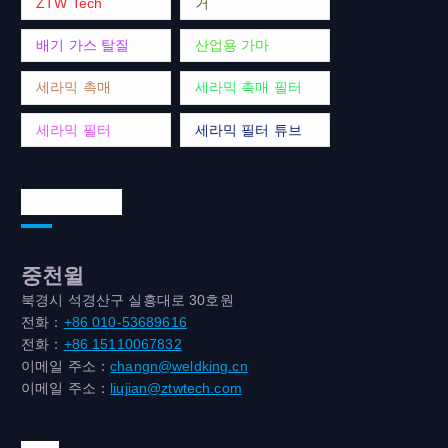
ZTW Tech
거
배기 가스 탈질
산업용 가마
세라믹 촉매
세라믹 촉매 필터
세라믹 필터
세라믹 필터 튜브
연락처 주소
중천윌
북경시 석경산구 실흥대로 30호원
전화：
+86 010-53689616
전화：
+86 15110067832
이메일 주소：
changn@weldking.cn
이메일 주소：
liujian@ztwtech.com