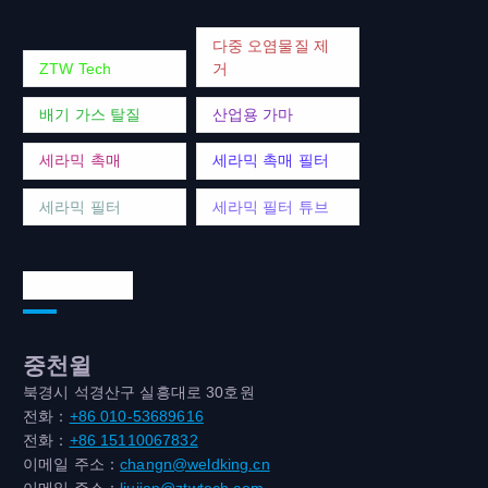
다중 오염물질 제
ZTW Tech
거
배기 가스 탈질
산업용 가마
세라믹 촉매
세라믹 촉매 필터
세라믹 필터
세라믹 필터 튜브
연락처 주소
중천윌
북경시 석경산구 실흥대로 30호원
전화：
+86 010-53689616
전화：
+86 15110067832
이메일 주소：
changn@weldking.cn