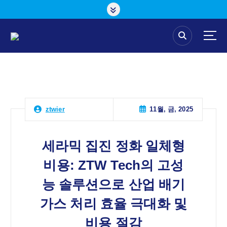
콘
텐
츠
로
건
너
뛰
기
11월, 금, 2025
ztwier
세라믹 집진 정화 일체형
비용: ZTW Tech의 고성
능 솔루션으로 산업 배기
가스 처리 효율 극대화 및
비용 절감