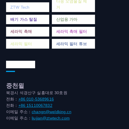
다중 오염물질 제
ZTW Tech
거
배기 가스 탈질
산업용 가마
세라믹 촉매
세라믹 촉매 필터
세라믹 필터
세라믹 필터 튜브
연락처 주소
중천윌
북경시 석경산구 실흥대로 30호원
전화：
+86 010-53689616
전화：
+86 15110067832
이메일 주소：
changn@weldking.cn
이메일 주소：
liujian@ztwtech.com