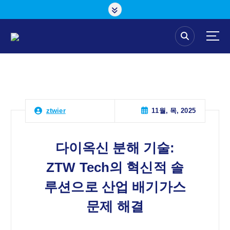
콘
텐
츠
로
건
너
뛰
기
11월, 목, 2025
ztwier
다이옥신 분해 기술:
ZTW Tech의 혁신적 솔
루션으로 산업 배기가스
문제 해결