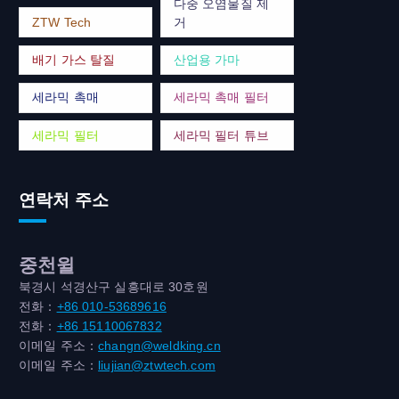
다중 오염물질 제
ZTW Tech
거
배기 가스 탈질
산업용 가마
세라믹 촉매
세라믹 촉매 필터
세라믹 필터
세라믹 필터 튜브
연락처 주소
중천윌
북경시 석경산구 실흥대로 30호원
전화：
+86 010-53689616
전화：
+86 15110067832
이메일 주소：
changn@weldking.cn
이메일 주소：
liujian@ztwtech.com