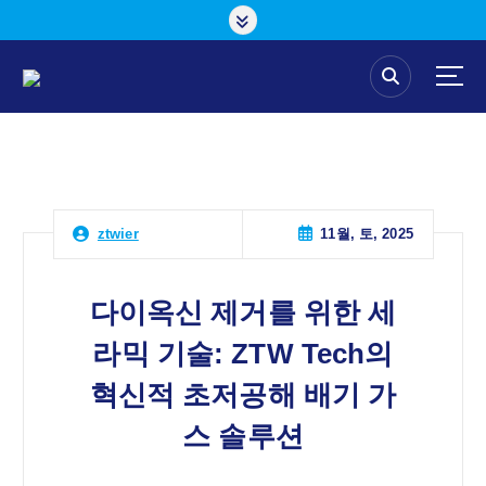
콘
텐
츠
로
건
너
뛰
기
11월, 토, 2025
ztwier
다이옥신 제거를 위한 세
라믹 기술: ZTW Tech의
혁신적 초저공해 배기 가
스 솔루션