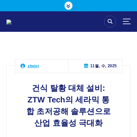
콘
텐
츠
로
건
너
뛰
기
11월, 수, 2025
ztwier
건식 탈황 대체 설비:
ZTW Tech의 세라믹 통
합 초저공해 솔루션으로
산업 효율성 극대화