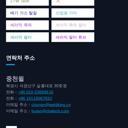
ZTW Tech
거
배기 가스 탈질
산업용 가마
세라믹 촉매
세라믹 촉매 필터
세라믹 필터
세라믹 필터 튜브
연락처 주소
중천윌
북경시 석경산구 실흥대로 30호원
전화：
+86 010-53689616
전화：
+86 15110067832
이메일 주소：
changn@weldking.cn
이메일 주소：
liujian@ztwtech.com