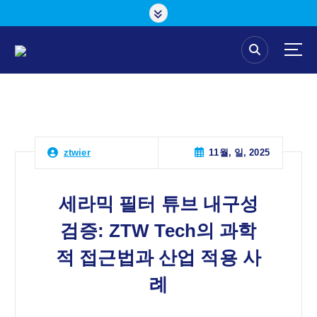
콘
텐
츠
로
건
너
뛰
기
11월, 일, 2025
ztwier
세라믹 필터 튜브 내구성
검증: ZTW Tech의 과학
적 접근법과 산업 적용 사
례