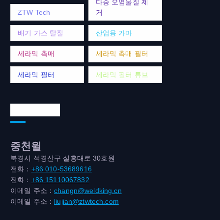
다중 오염물질 제
ZTW Tech
거
배기 가스 탈질
산업용 가마
세라믹 촉매
세라믹 촉매 필터
세라믹 필터
세라믹 필터 튜브
연락처 주소
중천윌
북경시 석경산구 실흥대로 30호원
전화：
+86 010-53689616
전화：
+86 15110067832
이메일 주소：
changn@weldking.cn
이메일 주소：
liujian@ztwtech.com