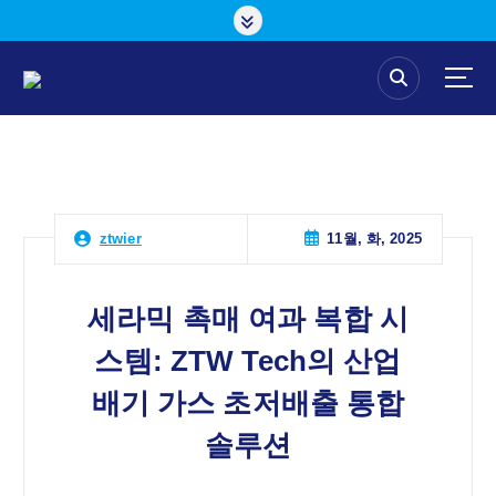
콘
텐
츠
로
건
너
뛰
기
11월, 화, 2025
ztwier
세라믹 촉매 여과 복합 시
스템: ZTW Tech의 산업
배기 가스 초저배출 통합
솔루션