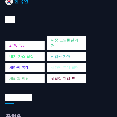
한국인
태그
다중 오염물질 제
ZTW Tech
거
배기 가스 탈질
산업용 가마
세라믹 촉매
세라믹 촉매 필터
세라믹 필터
세라믹 필터 튜브
연락처 주소
중천윌