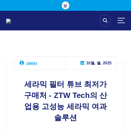
콘
텐
츠
로
건
너
뛰
기
10월, 월, 2025
ztwier
세라믹 필터 튜브 최저가
구매처 - ZTW Tech의 산
업용 고성능 세라믹 여과
솔루션