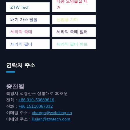
다중 오염물질 제
ZTW Tech
거
배기 가스 탈질
산업용 가마
세라믹 촉매
세라믹 촉매 필터
세라믹 필터
세라믹 필터 튜브
연락처 주소
중천윌
북경시 석경산구 실흥대로 30호원
전화：
+86 010-53689616
전화：
+86 15110067832
이메일 주소：
changn@weldking.cn
이메일 주소：
liujian@ztwtech.com