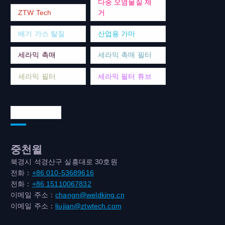
다중 오염물질 제
ZTW Tech
거
배기 가스 탈질
산업용 가마
세라믹 촉매
세라믹 촉매 필터
세라믹 필터
세라믹 필터 튜브
연락처 주소
중천윌
북경시 석경산구 실흥대로 30호원
전화：
+86 010-53689616
전화：
+86 15110067832
이메일 주소：
changn@weldking.cn
이메일 주소：
liujian@ztwtech.com