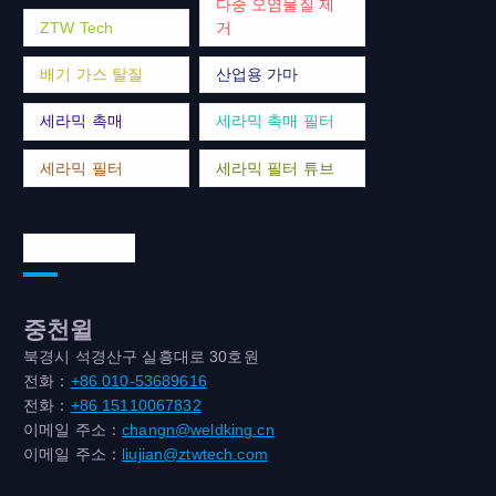
다중 오염물질 제
ZTW Tech
거
배기 가스 탈질
산업용 가마
세라믹 촉매
세라믹 촉매 필터
세라믹 필터
세라믹 필터 튜브
연락처 주소
중천윌
북경시 석경산구 실흥대로 30호원
전화：
+86 010-53689616
전화：
+86 15110067832
이메일 주소：
changn@weldking.cn
이메일 주소：
liujian@ztwtech.com