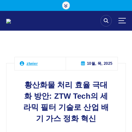
콘
텐
츠
로
건
너
뛰
기
10월, 목, 2025
ztwier
황산화물 처리 효율 극대
화 방안: ZTW Tech의 세
라믹 필터 기술로 산업 배
기 가스 정화 혁신