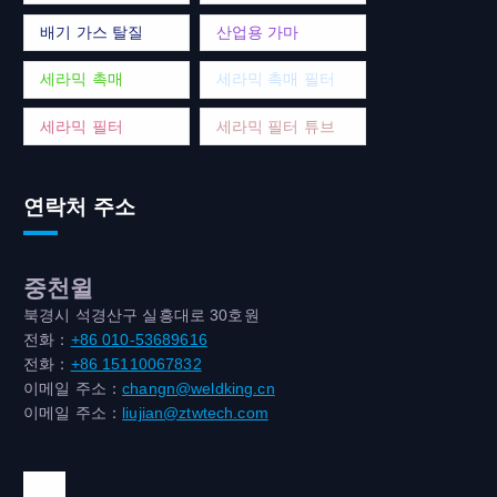
배기 가스 탈질
산업용 가마
세라믹 촉매
세라믹 촉매 필터
세라믹 필터
세라믹 필터 튜브
연락처 주소
중천윌
북경시 석경산구 실흥대로 30호원
전화：
+86 010-53689616
전화：
+86 15110067832
이메일 주소：
changn@weldking.cn
이메일 주소：
liujian@ztwtech.com
위챗