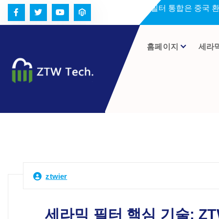
콘
세라미크 필터 통합은 중국 
텐
츠
로
홈페이지
세라
건
너
뛰
기
ztwier
세라믹 필터 핵심 기술: ZT