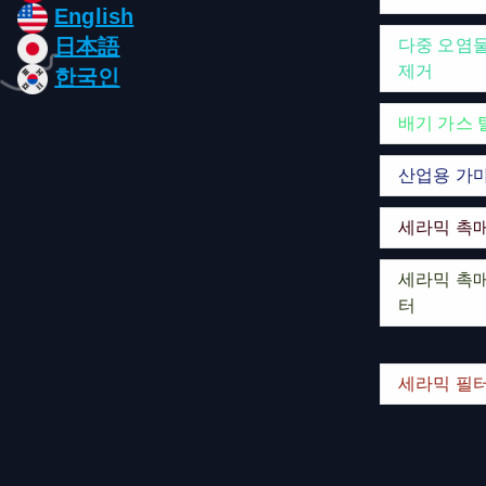
English
日本語
다중 오염
제거
한국인
배기 가스 
산업용 가
세라믹 촉
세라믹 촉매
터
세라믹 필