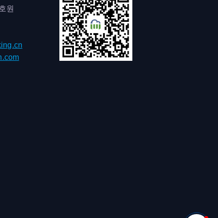
0호원
ing.cn
h.com