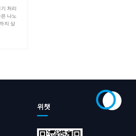
연기 처리
술은 나노
까지 상
위챗