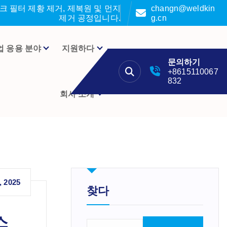
 필터 제황 제거, 제복원 및 먼지
changn@weldkin
제거 공정입니다.
g.cn
업 응용 분야
지원하다
문의하기
+8615110067
832
회사 소개
, 2025
찾다
스
검