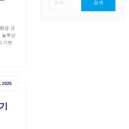
색
:
 환경 규
심 솔루션
의 기본
, 2025
 기