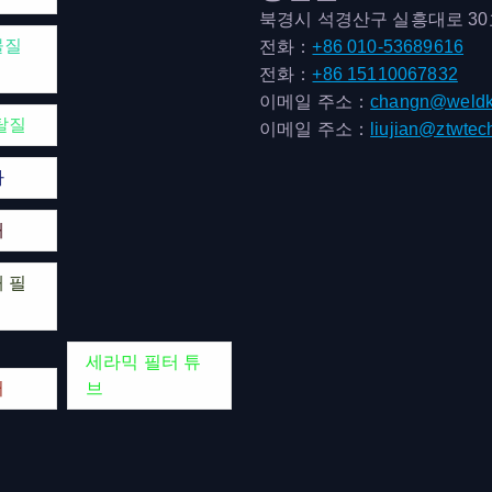
북경시 석경산구 실흥대로 3
물질
전화：
+86 010-53689616
전화：
+86 15110067832
이메일 주소：
changn@weldk
탈질
이메일 주소：
liujian@ztwtec
마
매
 필
세라믹 필터 튜
터
브