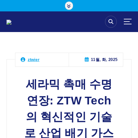
콘
텐
츠
로
건
너
뛰
기
11월, 화, 2025
ztwier
세라믹 촉매 수명
연장: ZTW Tech
의 혁신적인 기술
로 산업 배기 가스