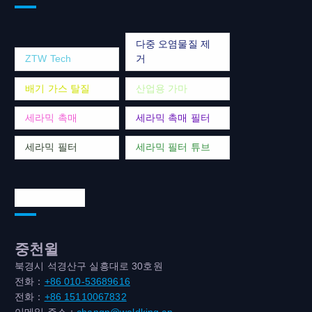
다중 오염물질 제
ZTW Tech
거
배기 가스 탈질
산업용 가마
세라믹 촉매
세라믹 촉매 필터
세라믹 필터
세라믹 필터 튜브
연락처 주소
중천윌
북경시 석경산구 실흥대로 30호원
전화：
+86 010-53689616
전화：
+86 15110067832
이메일 주소：
changn@weldking.cn