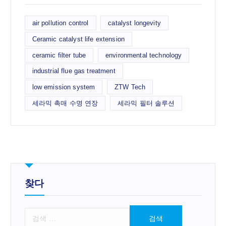
air pollution control
catalyst longevity
Ceramic catalyst life extension
ceramic filter tube
environmental technology
industrial flue gas treatment
low emission system
ZTW Tech
세라믹 촉매 수명 연장
세라믹 필터 솔루션
찾다
검
색